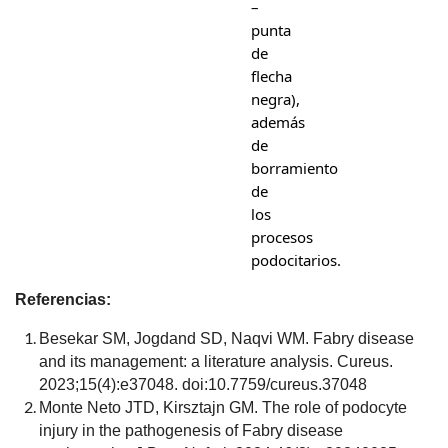
–
punta
de
flecha
negra),
además
de
borramiento
de
los
procesos
podocitarios.
Referencias:
Besekar SM, Jogdand SD, Naqvi WM. Fabry disease
and its management: a literature analysis. Cureus.
2023;15(4):e37048. doi:10.7759/cureus.37048
Monte Neto JTD, Kirsztajn GM. The role of podocyte
injury in the pathogenesis of Fabry disease