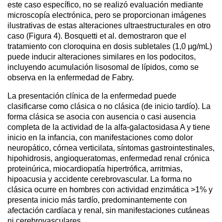
este caso específico, no se realizó evaluación mediante
microscopía electrónica, pero se proporcionan imágenes
ilustrativas de estas alteraciones ultraestructurales en otro
caso (Figura 4). Bosquetti et al. demostraron que el
tratamiento con cloroquina en dosis subletales (1,0 µg/mL)
puede inducir alteraciones similares en los podocitos,
incluyendo acumulación lisosomal de lípidos, como se
observa en la enfermedad de Fabry.
La presentación clínica de la enfermedad puede
clasificarse como clásica o no clásica (de inicio tardío). La
forma clásica se asocia con ausencia o casi ausencia
completa de la actividad de la alfa-galactosidasa A y tiene
inicio en la infancia, con manifestaciones como dolor
neuropático, córnea verticilata, síntomas gastrointestinales,
hipohidrosis, angioqueratomas, enfermedad renal crónica
proteinúrica, miocardiopatía hipertrófica, arritmias,
hipoacusia y accidente cerebrovascular. La forma no
clásica ocurre en hombres con actividad enzimática >1% y
presenta inicio más tardío, predominantemente con
afectación cardíaca y renal, sin manifestaciones cutáneas
ni cerebrovasculares.