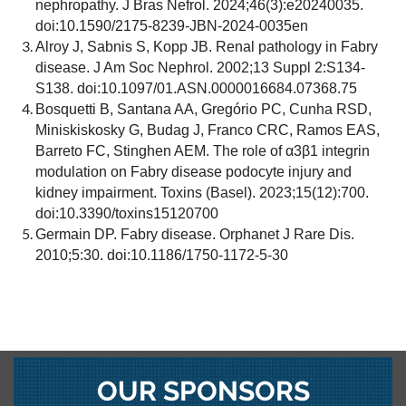
nephropathy. J Bras Nefrol. 2024;46(3):e20240035.
doi:10.1590/2175-8239-JBN-2024-0035en
Alroy J, Sabnis S, Kopp JB. Renal pathology in Fabry
disease. J Am Soc Nephrol. 2002;13 Suppl 2:S134-
S138. doi:10.1097/01.ASN.0000016684.07368.75
Bosquetti B, Santana AA, Gregório PC, Cunha RSD,
Miniskiskosky G, Budag J, Franco CRC, Ramos EAS,
Barreto FC, Stinghen AEM. The role of α3β1 integrin
modulation on Fabry disease podocyte injury and
kidney impairment. Toxins (Basel). 2023;15(12):700.
doi:10.3390/toxins15120700
Germain DP. Fabry disease. Orphanet J Rare Dis.
2010;5:30. doi:10.1186/1750-1172-5-30
OUR SPONSORS