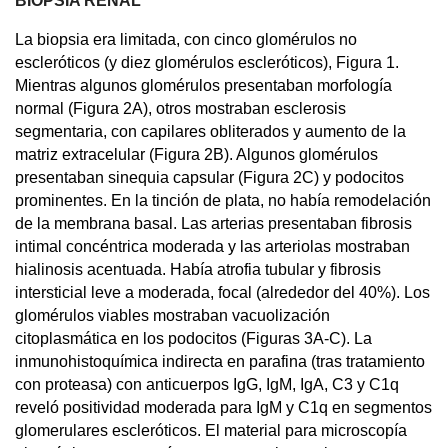
BIOPSIA RENAL
La biopsia era limitada, con cinco glomérulos no
escleróticos (y diez glomérulos escleróticos), Figura 1.
Mientras algunos glomérulos presentaban morfología
normal (Figura 2A), otros mostraban esclerosis
segmentaria, con capilares obliterados y aumento de la
matriz extracelular (Figura 2B). Algunos glomérulos
presentaban sinequia capsular (Figura 2C) y podocitos
prominentes. En la tinción de plata, no había remodelación
de la membrana basal. Las arterias presentaban fibrosis
intimal concéntrica moderada y las arteriolas mostraban
hialinosis acentuada. Había atrofia tubular y fibrosis
intersticial leve a moderada, focal (alrededor del 40%). Los
glomérulos viables mostraban vacuolización
citoplasmática en los podocitos (Figuras 3A-C). La
inmunohistoquímica indirecta en parafina (tras tratamiento
con proteasa) con anticuerpos IgG, IgM, IgA, C3 y C1q
reveló positividad moderada para IgM y C1q en segmentos
glomerulares escleróticos.
El material para microscopía