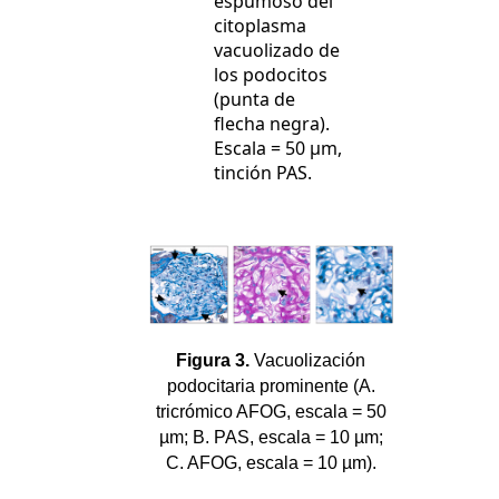
espumoso del
citoplasma
vacuolizado de
los podocitos
(punta de
flecha negra).
Escala = 50 µm,
tinción PAS.
Figura 3.
Vacuolización
podocitaria prominente (A.
tricrómico AFOG, escala = 50
µm; B. PAS, escala = 10 µm;
C. AFOG, escala = 10 µm).