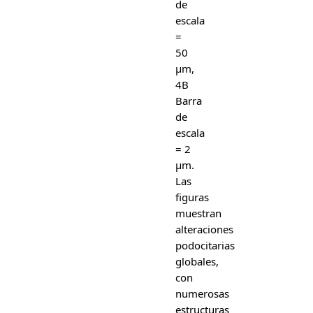
de
escala
=
50
µm,
4B
Barra
de
escala
= 2
µm.
Las
figuras
muestran
alteraciones
podocitarias
globales,
con
numerosas
estructuras